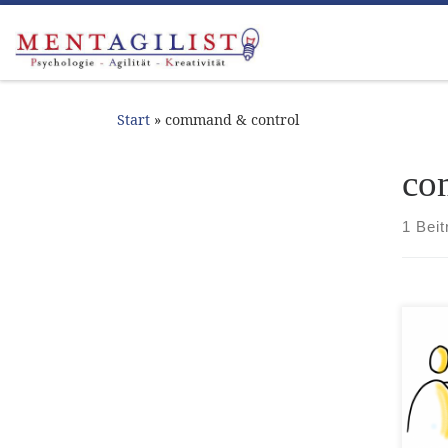
Zum Inhalt springen
Start
»
command & control
co
1 Beit
Teil
bish
der 
Reis
Bra
Org