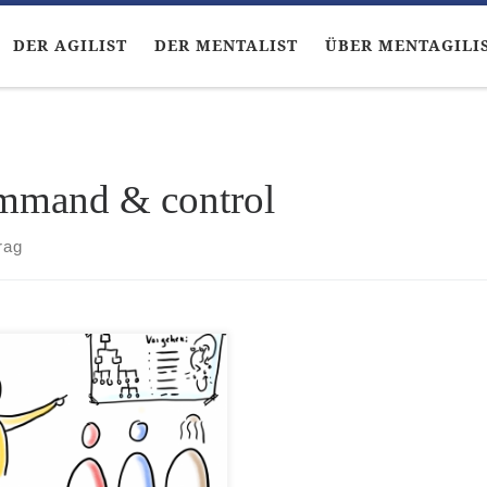
DER AGILIST
DER MENTALIST
ÜBER MENTAGILI
mmand & control
rag
 IV – Effizienz und Profit Was
er geschah… Der Agilist und
Mentalist sind mit ihrem
ebegleiter Professor Gold-
un der Evolution von
anisationsformen auf der