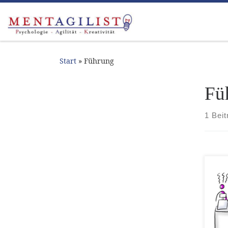
Zum Inhalt springen
Start
»
Führung
Fü
1 Beit
Der 
war 
in 
der 
nich
wich