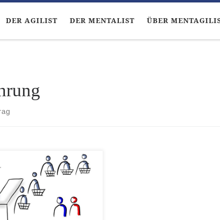
DER AGILIST
DER MENTALIST
ÜBER MENTAGILI
hrung
rag
Mentalist ärgerte sich. Er
in der Mittagspause schnell
den kleinen Laden am Ende
Straße gelaufen. Er hatte
t viel Zeit, denn ein
tiger Termin stand bevor. Er