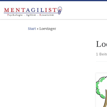
Zum Inhalt springen
Start
»
Loevinger
Lo
1 Beit
Der 
kam
Disk
Erge
ihm 
der 