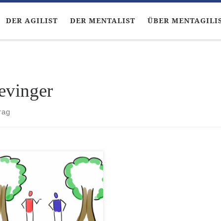
DER AGILIST
DER MENTALIST
ÜBER MENTAGILI
evinger
rag
Agilist war verzweifelt. Er
 gerade aus einer zähen
ussion, die zu keinem
bnis geführt hatte, da lief
zufällig sein alter Freund,
Mentalist über den Weg.