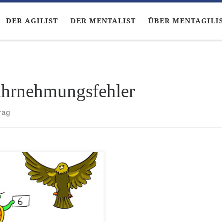
DER AGILIST
DER MENTALIST
ÜBER MENTAGILI
hrnehmungsfehler
rag
 Agilist nahm den Neuen zur
e und sagte vorsichtig: “Weißt
bevor du die Arbeit der
ren so kritisierst, solltest du
 vielleicht erst mal intensiver
dir selbst beschäftigen. Du