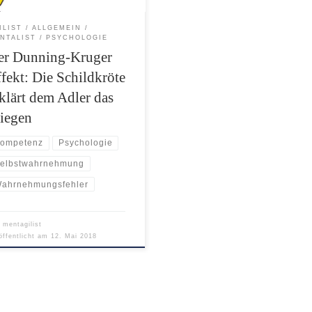
 jetzt erst seit einer Woche
i und stellst alles gleich so
ILIST
ALLGEMEIN
k in Frage.” “Ja, aber klar […]
NTALIST
PSYCHOLOGIE
er Dunning-Kruger
fekt: Die Schildkröte
klärt dem Adler das
liegen
ompetenz
Psychologie
elbstwahrnehmung
ahrnehmungsfehler
n
mentagilist
öffentlicht am
12. Mai 2018