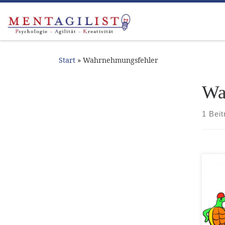
Zum Inhalt springen
Start
»
Wahrnehmungsfehler
Wa
1 Beit
Der
Seit
du, 
ande
dich
mit 