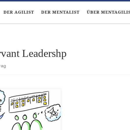
DER AGILIST
DER MENTALIST
ÜBER MENTAGILI
rvant Leadershp
rag
 V – Agil und Lean Was bisher
chah Professor Gold-Braun
 unsere Freunde mit einem
 Zeitmaschine umgebauten
rtwagen zu einem Ausflug in
 Geschichte der menschlichen