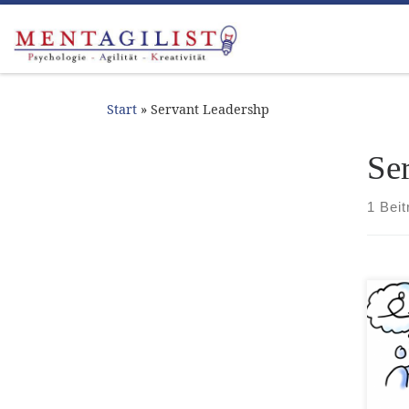
Zum Inhalt springen
Start
»
Servant Leadershp
Se
1 Beit
Teil
ges
hat
zur
Spo
die