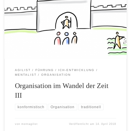
Teil III – Rollen und Prozesse Was bisher geschah…
Nachdem der Agilist und der Mentalist zusammen mit
dem sonderbaren Professor Gold-Braun das reaktive und
das magische Paradigma kennengelernt hatten, sind sie in
die Zeit des tribal impulsiven Paradigmas gereist. Hier
haben sie die tribale Organisation kennengelernt, die von
Macht und […]
AGILIST
FÜHRUNG
ICH-ENTWICKLUNG
MENTALIST
ORGANISATION
Organisation im Wandel der Zeit
III
konformistisch
Organisation
traditionell
von
mentagilist
Veröffentlicht am
14. April 2018