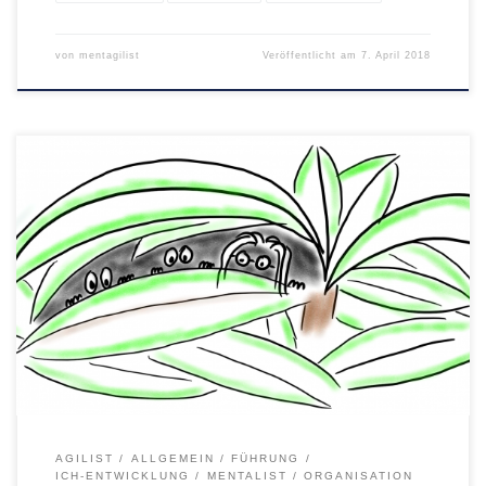
von
mentagilist
Veröffentlicht am
7. April 2018
Teil I – Reaktiv und magisch Der Agilist schob die
Sträucher zur Seite und lugte hinüber zu der kleinen
Höhle. Die Sonne stand hoch am Himmel und es war so
heiß, dass ihm der Schweiß von der Stirn rann. In
wenigen Metern Entfernung sah er drei Frauen und vier
Kinder […]
AGILIST
ALLGEMEIN
FÜHRUNG
ICH-ENTWICKLUNG
MENTALIST
ORGANISATION