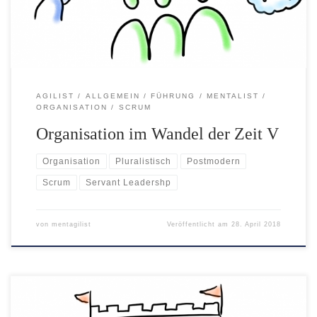
reaktive und magische Paradigma aus nächster Nähe
betrachtet hatte, entging man nur knapp einem […]
AGILIST
ALLGEMEIN
FÜHRUNG
MENTALIST
ORGANISATION
SCRUM
Organisation im Wandel der Zeit V
Organisation
Pluralistisch
Postmodern
Scrum
Servant Leadershp
von
mentagilist
Veröffentlicht am
28. April 2018