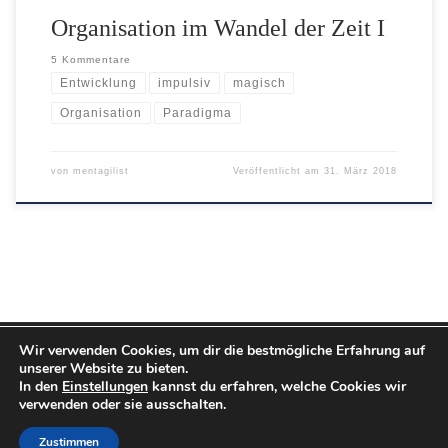
Organisation im Wandel der Zeit I
5 Kommentare
Entwicklung
impulsiv
magisch
Organisation
Paradigma
von
mentagilist
Veröffentlicht am
31. März 2018
Wir verwenden Cookies, um dir die bestmögliche Erfahrung auf
© 2026
Mentagilist
– Alle Rechte vorbehalten
unserer Website zu bieten.
Präsentiert von
WP
– Entworfen mit dem
Customizr-Theme
In den
Einstellungen
kannst du erfahren, welche Cookies wir
verwenden oder sie ausschalten.
Zustimmen