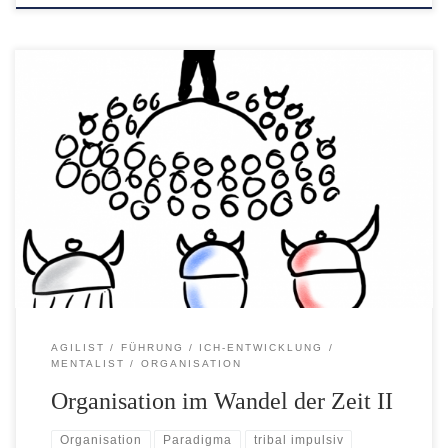
Teil II – Leben und Tod Was bisher geschah… In der
letzten Episode haben unsere Freunde zusammen mit
Professor Gold-Braun in seinem zur Zeitmaschine
umgebauten Auto einen Ausflug in die Geburtsstunde der
Organisationen unternommen. Dabei haben sie das
reaktive und das magische Paradigma kennengelernt.
Leider fing es dann an zu […]
AGILIST
FÜHRUNG
ICH-ENTWICKLUNG
MENTALIST
ORGANISATION
Organisation im Wandel der Zeit II
Organisation
Paradigma
tribal impulsiv