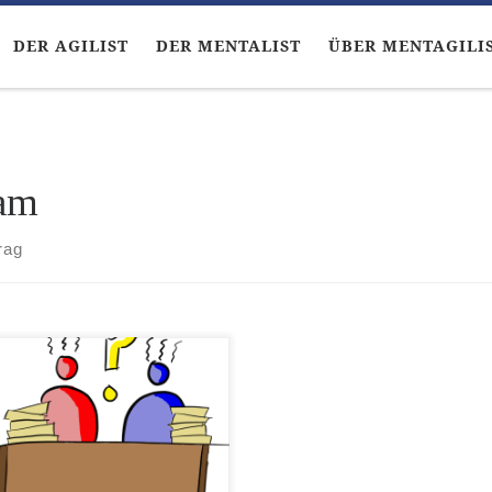
DER AGILIST
DER MENTALIST
ÜBER MENTAGILI
am
rag
Agilist sah von der Akte auf
 sagte triumphierend zu
nem Kollegen und Freund,
Mentalisten, der die Füße
den Tisch gelegt hatte und
dem Fenster sah: “Ich glaube