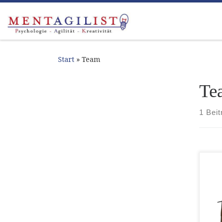
Zum Inhalt springen
Start
»
Team
Te
1 Beit
Der 
und
sei
dem 
auf 
aus 