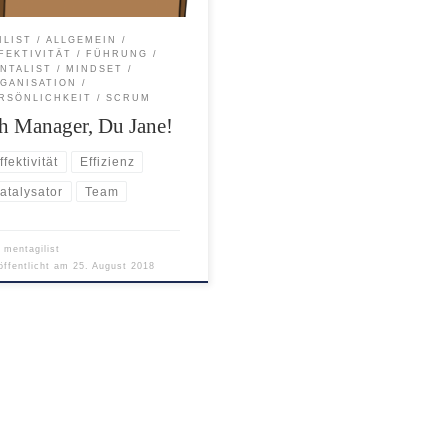
habe eine Spur.” “Du
mist”, gab der Mentalist
ILIST
ALLGEMEIN
ken zurück. “Seit zwei
FEKTIVITÄT
FÜHRUNG
hen wühlen wir uns durch
NTALIST
MINDSET
GANISATION
RSÖNLICHKEIT
SCRUM
ch Manager, Du Jane!
ffektivität
Effizienz
atalysator
Team
n
mentagilist
öffentlicht am
25. August 2018