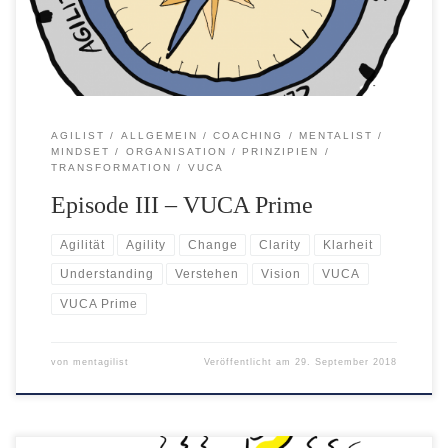
VUKA-Welt zu spüren bekam… “Aber wenn die Welt […]
AGILIST
ALLGEMEIN
COACHING
MENTALIST
MINDSET
ORGANISATION
PRINZIPIEN
TRANSFORMATION
VUCA
Episode III – VUCA Prime
Agilität
Agility
Change
Clarity
Klarheit
Understanding
Verstehen
Vision
VUCA
VUCA Prime
von
mentagilist
Veröffentlicht am
29. September 2018