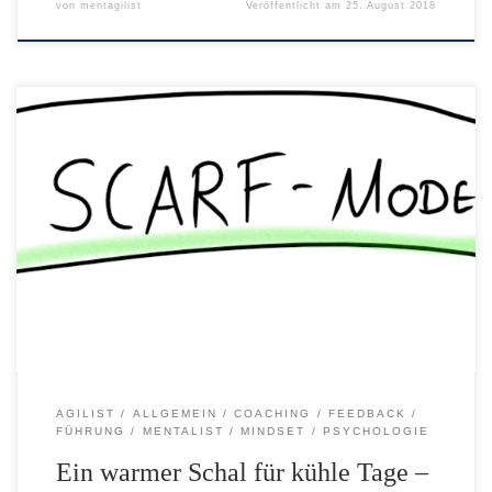
von
mentagilist
Veröffentlicht am
25. August 2018
Der Mentalist saß in einer der Ecken des Raumes und
beobachtete seinen Freund, den Agilisten, wie er den
Workshop leitete. Sie beide waren gerufen worden, weil es
in einem der Teams eines Kunden knirschte und knisterte.
Also hatte der verantwortliche Manager für das Team
angerufen und um einen Workshop gebeten. […]
AGILIST
ALLGEMEIN
COACHING
FEEDBACK
FÜHRUNG
MENTALIST
MINDSET
PSYCHOLOGIE
Ein warmer Schal für kühle Tage –