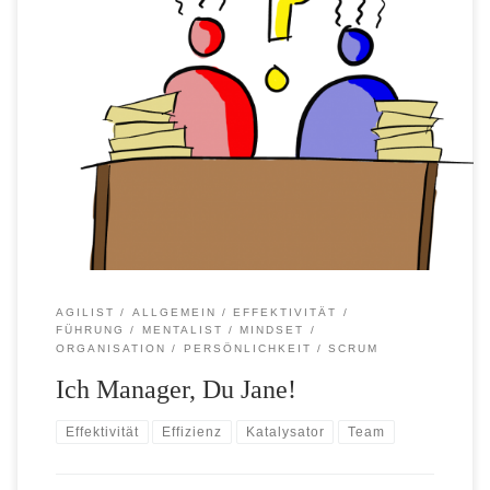
Der Agilist sah von der Akte auf und sagte triumphierend
zu seinem Kollegen und Freund, dem Mentalisten, der die
Füße auf den Tisch gelegt hatte und aus dem Fenster sah:
“Ich glaube ich habe eine Spur.” “Du Optimist”, gab der
Mentalist trocken zurück. “Seit zwei Wochen wühlen wir
uns durch […]
AGILIST
ALLGEMEIN
EFFEKTIVITÄT
FÜHRUNG
MENTALIST
MINDSET
ORGANISATION
PERSÖNLICHKEIT
SCRUM
Ich Manager, Du Jane!
Effektivität
Effizienz
Katalysator
Team