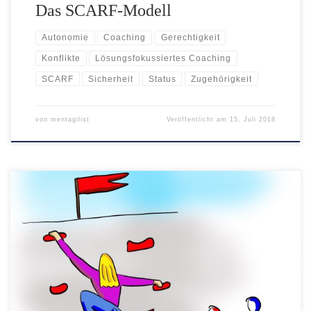
Das SCARF-Modell
Autonomie
Coaching
Gerechtigkeit
Konflikte
Lösungsfokussiertes Coaching
SCARF
Sicherheit
Status
Zugehörigkeit
von
mentagilist
Veröffentlicht am
15. Juli 2018
Es war ein schöner, sonniger Tag im Mai. Der Agilist und
der Mentalist machten gemeinsam Mittagspause in einem
Park ganz in der Nähe ihres Büros. Während sie ganz
entspannt auf einer Parkbank saßen, beobachteten sie ein
paar spielende Kinder und deren Eltern auf einem
nahegelegenen Spielplatz. Soeben hatte sich eine […]