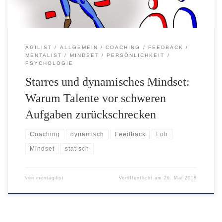
AGILIST
ALLGEMEIN
COACHING
FEEDBACK
MENTALIST
MINDSET
PERSÖNLICHKEIT
PSYCHOLOGIE
Starres und dynamisches Mindset:
Warum Talente vor schweren
Aufgaben zurückschrecken
Coaching
dynamisch
Feedback
Lob
Mindset
statisch
von
mentagilist
Veröffentlicht am
26. Mai 2018