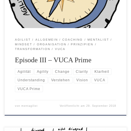
VUKA-Welt zu spüren bekam… “Aber wenn die Welt […]
AGILIST
ALLGEMEIN
COACHING
MENTALIST
MINDSET
ORGANISATION
PRINZIPIEN
TRANSFORMATION
VUCA
Episode III – VUCA Prime
Agilität
Agility
Change
Clarity
Klarheit
Understanding
Verstehen
Vision
VUCA
VUCA Prime
von
mentagilist
Veröffentlicht am
29. September 2018