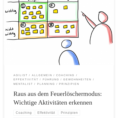
Der Mentalist sah von seinem Schreibtisch auf. Soeben
war die Tür aufgeflogen und sein guter Freund, der Agilist,
war in sein Büro gestürmt. Er hatte sich wortlos in den
Sessel gegenüber fallen lassen und den Kopf in die Hände
gelegt. Geduldig wartete der Mentalist ab, bis sein Freund
schließlich aufsah […]
AGILIST
ALLGEMEIN
COACHING
EFFEKTIVITÄT
FÜHRUNG
GEWOHNHEITEN
MENTALIST
PLANNING
PRINZIPIEN
Raus aus dem Feuerlöschermodus:
Wichtige Aktivitäten erkennen
Coaching
Effektivität
Prinzipien