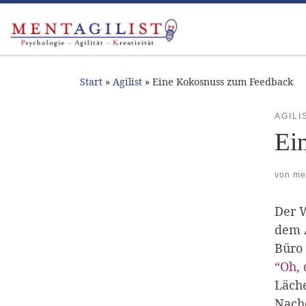
Zum Inhalt springen
Start
»
Agilist
»
Eine Kokosnuss zum Feedback
AGILI
Ei
von
me
Der W
dem A
Büro 
“Oh, 
Läche
Nach