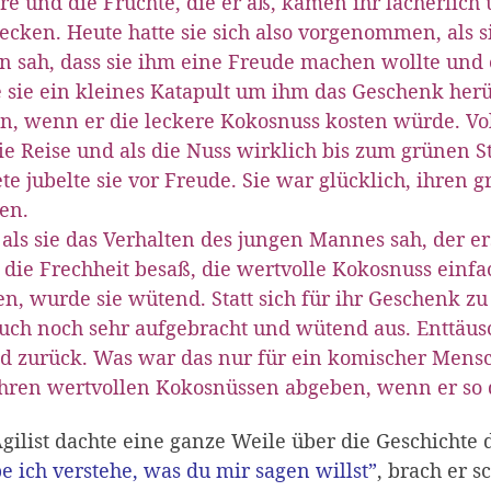
hre und die Früchte, die er aß, kamen ihr lächerlich
cken. Heute hatte sie sich also vorgenommen, als 
n sah, dass sie ihm eine Freude machen wollte und
 sie ein kleines Katapult um ihm das Geschenk her
n, wenn er die leckere Kokosnuss kosten würde. Vol
ie Reise und als die Nuss wirklich bis zum grünen S
te jubelte sie vor Freude. Sie war glücklich, ihren 
en.
als sie das Verhalten des jungen Mannes sah, der
die Frechheit besaß, die wertvolle Kokosnuss ein
n, wurde sie wütend. Statt sich für ihr Geschenk z
uch noch sehr aufgebracht und wütend aus. Enttäusc
d zurück. Was war das nur für ein komischer Mensc
ihren wertvollen Kokosnüssen abgeben, wenn er so
gilist dachte eine ganze Weile über die Geschichte
e ich verstehe, was du mir sagen willst”
, brach er s