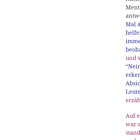
Menta
antw
Mal a
helfe
immer
beoba
und w
“Nein
erke
Absic
Leute
erzä
Auf e
war a
stan