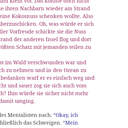
 und klein vor. Das konnte doch nicht
sie ihren Nachbarn wieder am Strand
 eine Kokosnuss schenken wollte. Also
überzuschicken. Oh, was würde er sich
ler Vorfreude schickte sie die Nuss
trand der anderen Insel flog und dort
größten Schatz mit jemanden teilen zu
 erst im Wald verschwunden war und
fach zu nehmen und in den Ozean zu
u bedanken warf er es einfach weg und
ht und sauer zog sie sich auch vom
h? Ihm würde sie sicher nicht mehr
 damit umging.
 des Mentalisten nach.
“Okay, ich
chließlich das Schweigen.
“Mein