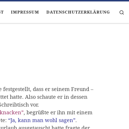
Se
ST
IMPRESSUM
DATENSCHUTZERKLÄRUNG
festgestellt, dass er seinem Freund –
et hatte. Also schaute er in dessen
chreibtisch vor.
u knacken”
, begrüßte er ihn mit einem
ete:
“Ja, kann man wohl sagen”
.
laub ausgetauscht hatte fragte der