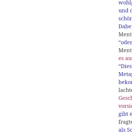
wohl
und d
schön
Dabe
Menta
“oder
Menta
es au
“Dies
Metap
beko
lach
Gesch
vorsi
gibt 
fragt
als S