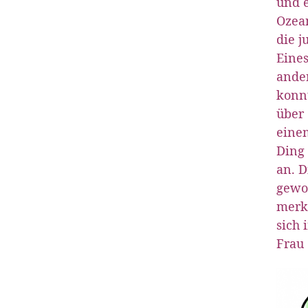
und e
Ozean
die j
Eines
ander
konnt
über 
einem
Ding 
an. D
gewor
merkt
sich 
Frau 