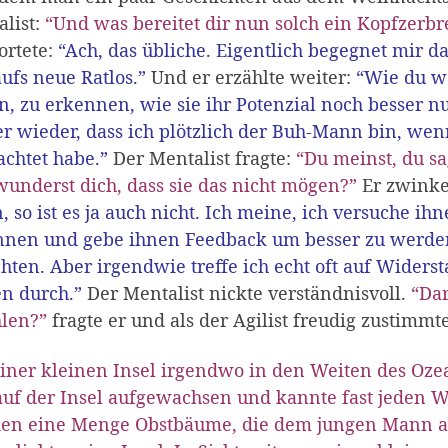
list:
“Und was bereitet dir nun solch ein Kopfzerbr
ortete:
“Ach, das übliche. Eigentlich begegnet mir d
ufs neue Ratlos.”
Und er erzählte weiter:
“Wie du we
n, zu erkennen, wie sie ihr Potenzial noch besser n
 wieder, dass ich plötzlich der Buh-Mann bin, wenn
chtet habe.”
Der Mentalist fragte:
“Du meinst, du sa
underst dich, dass sie das nicht mögen?”
Er zwinker
, so ist es ja auch nicht. Ich meine, ich versuche ihn
nnen und gebe ihnen Feedback um besser zu werden.
hten. Aber irgendwie treffe ich echt oft auf Widers
n durch.”
Der Mentalist nickte verständnisvoll.
“Dar
hlen?”
fragte er und als der Agilist freudig zustimmt
iner kleinen Insel irgendwo in den Weiten des Ozea
uf der Insel aufgewachsen und kannte fast jeden Wi
den eine Menge Obstbäume, die dem jungen Mann al