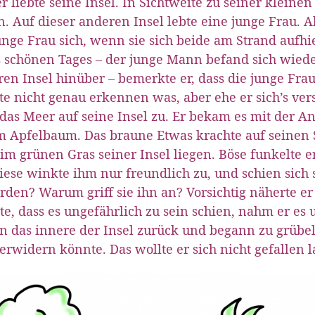
r liebte seine Insel. In Sichtweite zu seiner kleinen
. Auf dieser anderen Insel lebte eine junge Frau.
unge Frau sich, wenn sie sich beide am Strand aufhi
 schönen Tages – der junge Mann befand sich wied
en Insel hinüber – bemerkte er, dass die junge Fra
e nicht genau erkennen was, aber ehe er sich’s ver
das Meer auf seine Insel zu. Er bekam es mit der An
 Apfelbaum. Das braune Etwas krachte auf seinen S
im grünen Gras seiner Insel liegen. Böse funkelte e
iese winkte ihm nur freundlich zu, und schien sich 
den? Warum griff sie ihn an? Vorsichtig näherte er
e, dass es ungefährlich zu sein schien, nahm er es
in das innere der Insel zurück und begann zu grübel
erwidern könnte. Das wollte er sich nicht gefallen l