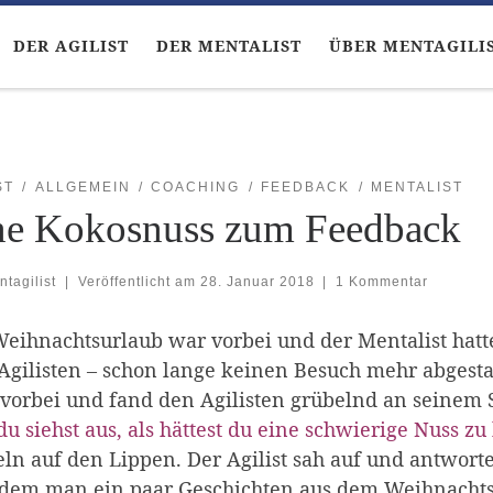
DER AGILIST
DER MENTALIST
ÜBER MENTAGILI
ST
ALLGEMEIN
COACHING
FEEDBACK
MENTALIST
ne Kokosnuss zum Feedback
ntagilist
|
Veröffentlicht am
28. Januar 2018
|
1 Kommentar
eihnachtsurlaub war vorbei und der Mentalist hatte 
gilisten – schon lange keinen Besuch mehr abgestatt
vorbei und fand den Agilisten grübelnd an seinem S
du siehst aus, als hättest du eine schwierige Nuss z
ln auf den Lippen. Der Agilist sah auf und antwort
dem man ein paar Geschichten aus dem Weihnachtsur