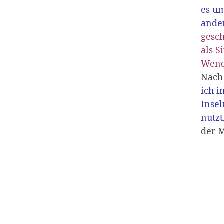
es u
ander
gesch
als S
Wend
Nach 
ich 
Inse
nutzt
der 