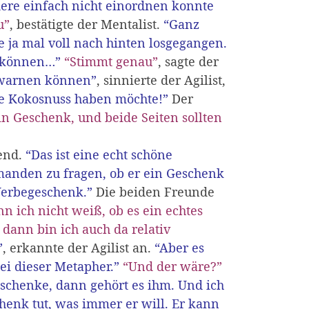
ere einfach nicht einordnen konnte
u”
, bestätigte der Mentalist.
“Ganz
te ja mal voll nach hinten losgegangen.
n können…”
“Stimmt genau”
, sagte der
orwarnen können”
, sinnierte der Agilist,
ine Kokosnuss haben möchte!”
Der
ein Geschenk, und beide Seiten sollten
end.
“Das ist eine echt schöne
jemanden zu fragen, ob er ein Geschenk
Werbegeschenk.”
Die beiden Freunde
nn ich nicht weiß, ob es ein echtes
dann bin ich auch da relativ
”
, erkannte der Agilist an.
“Aber es
ei dieser Metapher.”
“Und der wäre?”
schenke, dann gehört es ihm. Und ich
henk tut, was immer er will. Er kann