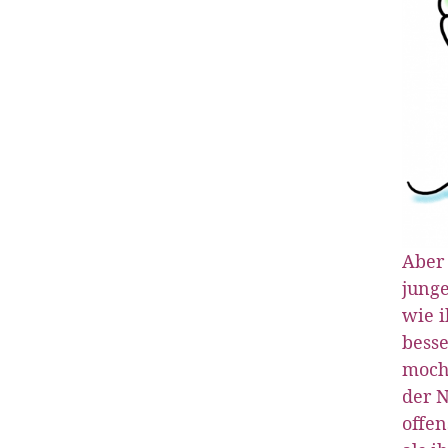
Aber 
junge
wie i
besse
moch
der N
offen