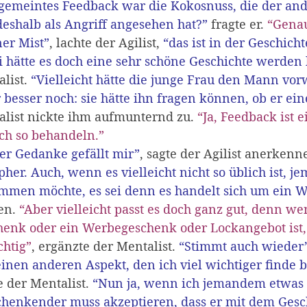
gemeintes Feedback war die Kokosnuss, die der and
eshalb als Angriff angesehen hat?”
fragte er.
“Gena
er Mist”
, lachte der Agilist,
“das ist in der Geschich
i hätte es doch eine sehr schöne Geschichte werde
list.
“Vielleicht hätte die junge Frau den Mann v
 besser noch: sie hätte ihn fragen können, ob er e
list nickte ihm aufmunternd zu.
“Ja, Feedback ist 
ch so behandeln.”
er Gedanke gefällt mir”
, sagte der Agilist anerkenn
her. Auch, wenn es vielleicht nicht so üblich ist, 
mmen möchte, es sei denn es handelt sich um ein 
ten.
“Aber vielleicht passt es doch ganz gut, denn we
enk oder ein Werbegeschenk oder Lockangebot ist, 
chtig”
, ergänzte der Mentalist.
“Stimmt auch wieder
einen anderen Aspekt, den ich viel wichtiger finde b
e der Mentalist.
“Nun ja, wenn ich jemandem etwas 
chenkender muss akzeptieren, dass er mit dem Gesc