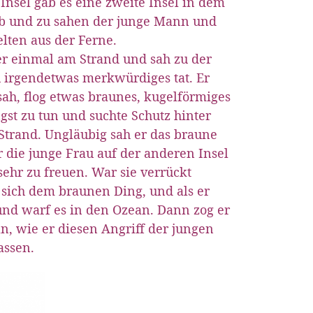
 Insel gab es eine zweite Insel in dem
 Ab und zu sahen der junge Mann und
elten aus der Ferne.
er einmal am Strand und sah zu der
u irgendetwas merkwürdiges tat. Er
sah, flog etwas braunes, kugelförmiges
gst zu tun und suchte Schutz hinter
trand. Ungläubig sah er das braune
r die junge Frau auf der anderen Insel
sehr zu freuen. War sie verrückt
 sich dem braunen Ding, und als er
 und warf es in den Ozean. Dann zog er
n, wie er diesen Angriff der jungen
assen.