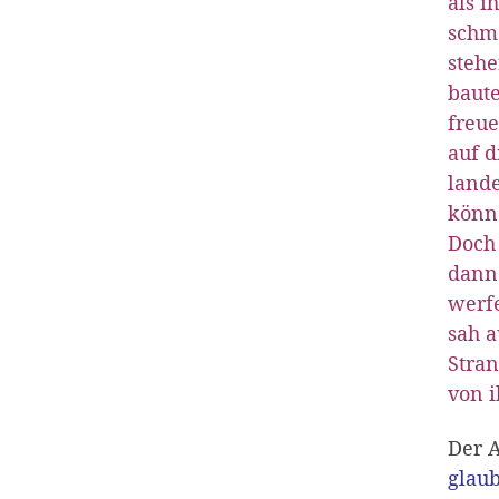
als i
schme
stehe
baute
freue
auf d
lande
könn
Doch 
dann 
werfe
sah a
Stran
von 
Der A
glaub