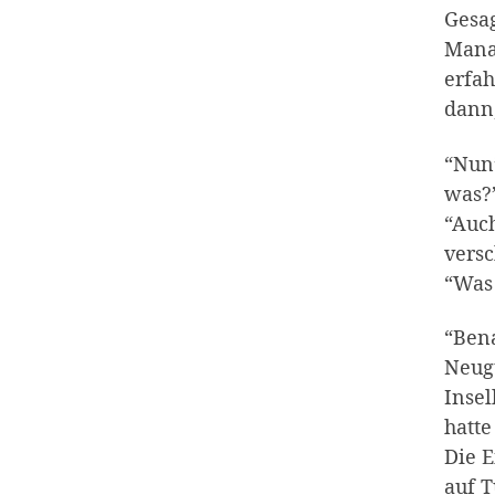
Gesag
Manag
erfah
dann,
“Nun”
was?”
“Auch
vers
“Was 
“Bena
Neugu
Insel
hatte
Die E
auf 