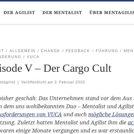
DER AGILIST
DER MENTALIST
ÜBER MENTAGILI
ST
ALLGEMEIN
CHANGE
FEEDBACK
FÜHRUNG
MEN
NDERUNG
VUCA
isode V – Der Cargo Cult
ntagilist
|
Veröffentlicht am
3. Februar 2020
isher geschah: Das Unternehmen stand vor dem Aus 
n dem uns wohlbekannten Duo – Mentalist und Agilis
usforderungen von VUCA
und auch
mögliche Lösunge
zung. Zuletzt hatten Mentalist und Agilist ihm die
ac
aren einige Monate vergangen und es war erstaunli