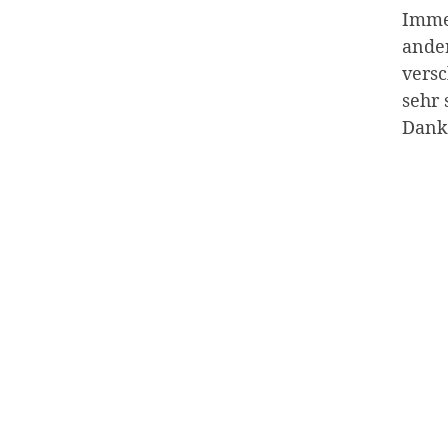
Imme
ande
vers
sehr 
Dank 