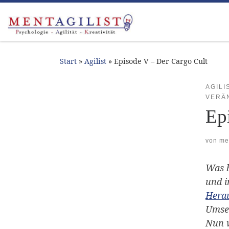
Zum Inhalt springen
Start
»
Agilist
»
Episode V – Der Cargo Cult
AGILI
VERÄ
Ep
von
me
Was b
und i
Hera
Umset
Nun w