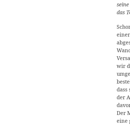
seine
das T
Schon
einen
abges
Wande
Vers
wir d
umges
beste
dass 
der A
davon
Der M
eine 