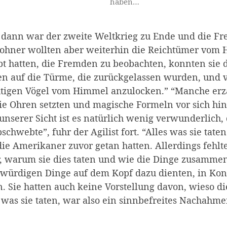
haben…
dann war der zweite Weltkrieg zu Ende und die Fre
ohner wollten aber weiterhin die Reichtümer vom H
t hatten, die Fremden zu beobachten, konnten sie 
en auf die Türme, die zurückgelassen wurden, und 
tigen Vögel vom Himmel anzulocken.” “Manche erzäh
ie Ohren setzten und magische Formeln vor sich hin
unserer Sicht ist es natürlich wenig verwunderlich,
schwebte”, fuhr der Agilist fort. “Alles was sie ta
ie Amerikaner zuvor getan hatten. Allerdings fehl
, warum sie dies taten und wie die Dinge zusammenh
ürdigen Dinge auf dem Kopf dazu dienten, in Kont
n. Sie hatten auch keine Vorstellung davon, wieso d
 was sie taten, war also ein sinnbefreites Nachahm
.