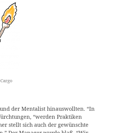
 Cargo
nd der Mentalist hinauswollten. “In
efürchtungen, “werden Praktiken
er stellt sich auch der gewünschte
eln.” Der Manager wurde blaß. “Wir