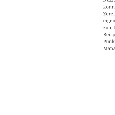
konn
Zerem
eigen
zum E
Beisp
Punkt
Manag