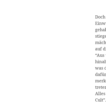
Doch 
Einw
gehab
stieg
mäch
auf d
“Aus 
hinab
was d
dafür
merkw
trete
Alles
Cult”