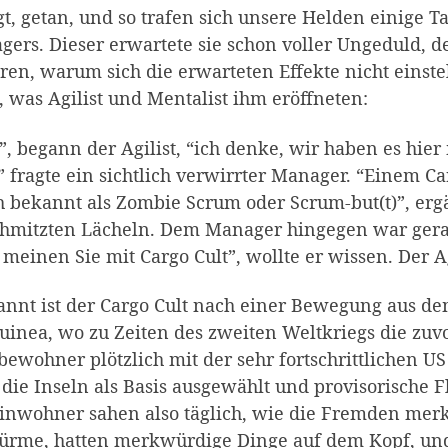
t, getan, und so trafen sich unsere Helden einige T
ers. Dieser erwartete sie schon voller Ungeduld, d
ren, warum sich die erwarteten Effekte nicht einst
 was Agilist und Mentalist ihm eröffneten:
, begann der Agilist, “ich denke, wir haben es hier
 fragte ein sichtlich verwirrter Manager. “Einem Car
 bekannt als Zombie Scrum oder Scrum-but(t)”, erg
chmitzten Lächeln. Dem Manager hingegen war gera
meinen Sie mit Cargo Cult”, wollte er wissen. Der Ag
nnt ist der Cargo Cult nach einer Bewegung aus de
inea, wo zu Zeiten des zweiten Weltkriegs die zuv
bewohner plötzlich mit der sehr fortschrittlichen
 die Inseln als Basis ausgewählt und provisorische
inwohner sahen also täglich, wie die Fremden merk
Türme, hatten merkwürdige Dinge auf dem Kopf, un