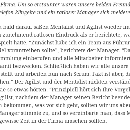
 Firma. Um so erstaunter waren unsere beiden Freunde
elefon klingelte und ein ratloser Manager sich meldet
 bald darauf saßen Mentalist und Agilist wieder i
 zunehmend ratlosen Eindruck als er berichtete, 
pielt hatte. “Zunächst habe ich ein Team aus Führu
l vorantreiben sollte”, berichtete der Manager. “
ammlung einberufen und alle Mitarbeiter informier
amit bezwecken. Schließlich haben wir alle unsere
tellt und arbeiten nun nach Scrum. Fakt ist aber, 
hen.” Der Agilist und der Mentalist nickten verständ
sie so etwas hörten. “Prinzipiell hört sich Ihre Vor
gilist, nachdem der Manager seinen Bericht beende
 bekommen, was vor sich geht, sollten wir uns aber
anager stimmte zu, und so vereinbarte man, dass Me
gewisse Zeit in der Firma umsehen sollten.