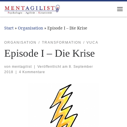
Zum Inhalt springen
Me
Start
»
Organisation
»
Episode I – Die Krise
ORGANISATION
TRANSFORMATION
VUCA
Episode I – Die Krise
von
mentagilist
|
Veröffentlicht am
8. September
2018
|
4 Kommentare